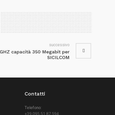
successivo
17 GHZ capacità 350 Megabit per
SICILCOM
Contatti
Telefono:
+39 095 51 87 594