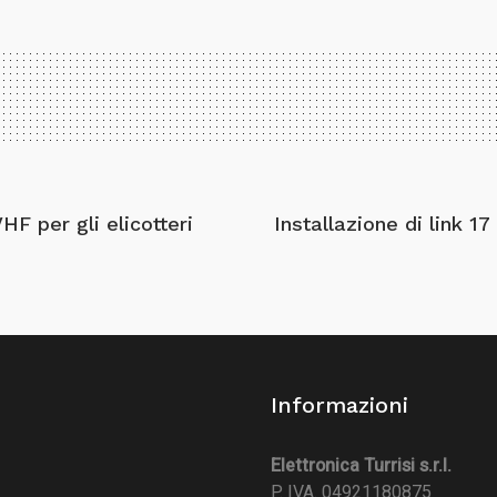
F per gli elicotteri
Installazione di link 
Informazioni
Elettronica Turrisi s.r.l.
P. IVA. 04921180875