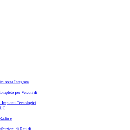
curezza Integrata
mpleto per Veicoli di
u Impianti Tecnologici
 TLC
 Radio e
ribuzioni di Reti di