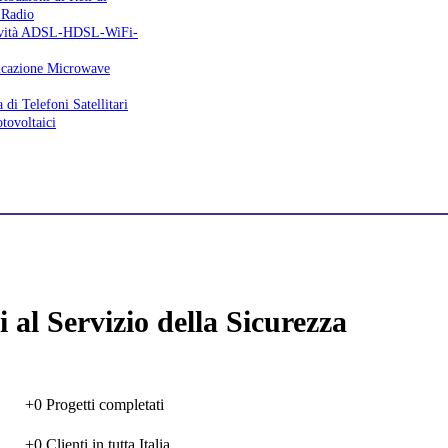
 Radio
tività ADSL-HDSL-WiFi-
icazione Microwave
 di Telefoni Satellitari
tovoltaici
 al Servizio della Sicurezza
+
0
Progetti completati
+
0
Clienti in tutta Italia