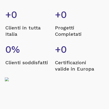
+
0
+
0
Clienti in tutta
Progetti
Italia
Completati
0
%
+
0
Clienti soddisfatti
Certificazioni
LE CERTIFICAZIONI
valide in Europa
RAPPRESENTANO IL
NOSTRO IMPEGNO VERSO
L’ECCELLENZA