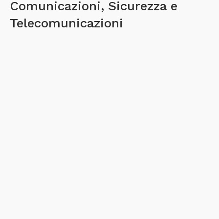
Comunicazioni, Sicurezza e
Telecomunicazioni
Radiocomunicazioni
Professionali
Sviluppiamo soluzioni complete di comunicazione
radiomobile per fonia e dati. Supportiamo tecnologie
analogiche e digitali come DMR, IDAS e TETRA.
Progettiamo applicativi software e gestiamo installazioni di
sistemi di radiocomunicazione per utenti professionali e
missioni critiche.