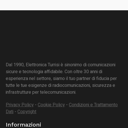
Dal 1990, Elettronica Turrisi è sinonimo di comunicazioni
sicure e tecnologia affidabile. Con oltre 30 anni di
esperienza nel settore, siamo il tuo partner di fiducia per
tutte le tue esigenze di radiocomunicazioni, sicurezza e
infrastrutture per telecomunicazioni.
Privacy Policy
-
Cookie Policy
-
Condizioni e Trattamento
Dati
-
Copyright
Informazioni