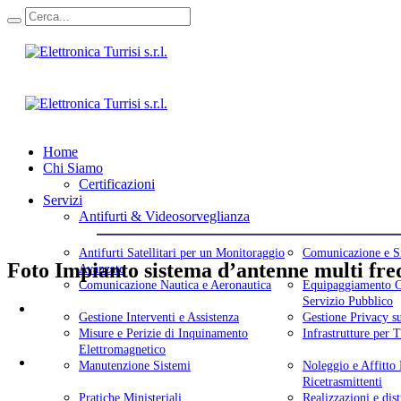
Home
Chi Siamo
Certificazioni
Servizi
Antifurti & Videosorveglianza
Antifurti Satellitari per un Monitoraggio
Comunicazione e Si
Foto Impianto sistema d’antenne multi fre
Avanzato
Comunicazione Nautica e Aeronautica
Equipaggiamento Co
Servizio Pubblico
Gestione Interventi e Assistenza
Gestione Privacy s
Misure e Perizie di Inquinamento
Infrastrutture per
Elettromagnetico
Manutenzione Sistemi
Noleggio e Affitto
Ricetrasmittenti
Pratiche Ministeriali
Realizzazioni e dist