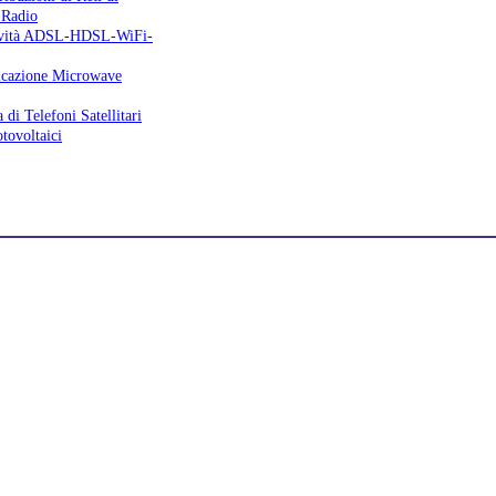
 Radio
tività ADSL-HDSL-WiFi-
icazione Microwave
 di Telefoni Satellitari
tovoltaici