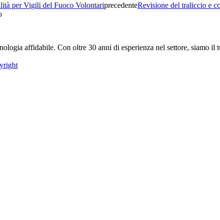
ità per Vigili del Fuoco Volontari
precedente
Revisione del traliccio e co
o
logia affidabile. Con oltre 30 anni di esperienza nel settore, siamo il t
yright