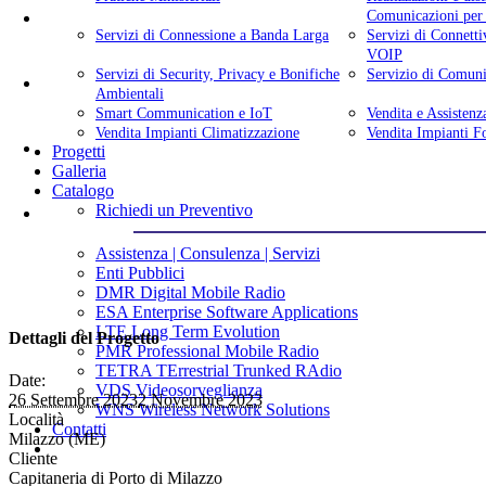
Comunicazioni per
Servizi di Connessione a Banda Larga
Servizi di Connet
VOIP
Servizi di Security, Privacy e Bonifiche
Servizio di Comun
Ambientali
Smart Communication e IoT
Vendita e Assistenza
Vendita Impianti Climatizzazione
Vendita Impianti Fo
Progetti
Galleria
Catalogo
Richiedi un Preventivo
Assistenza | Consulenza | Servizi
Enti Pubblici
DMR Digital Mobile Radio
ESA Enterprise Software Applications
LTE Long Term Evolution
Dettagli del Progetto
PMR Professional Mobile Radio
TETRA TErrestrial Trunked RAdio
Date:
VDS Videosorveglianza
26 Settembre 2023
2 Novembre 2023
WNS Wireless Network Solutions
Località
Contatti
Milazzo (ME)
Cliente
Capitaneria di Porto di Milazzo