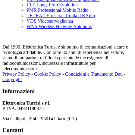
LTE Long Term Evolution
PMR Professional Mobile Radio
TETRA TErrestrial Trunked RAdio
VDS Videosorveglianza
WNS Wireless Network Solutions
Dal 1990, Elettronica Turrisi è sinonimo di comunicazioni sicure e
tecnologia affidabile. Con oltre 30 anni di esperienza nel settore,
siamo il tuo partner di fiducia per tutte le tue esigenze di
radiocomunicazioni, sicurezza e infrastrutture per
telecomunicazioni.
Privacy Policy
-
Cookie Policy
-
Condizioni e Trattamento Dati
-
Copyright
Informazioni
Elettronica Turrisi s.r.l.
P. IVA. 04921180875
Via Callipoli, 294 – 95014 Giarre (CT)
Contatti