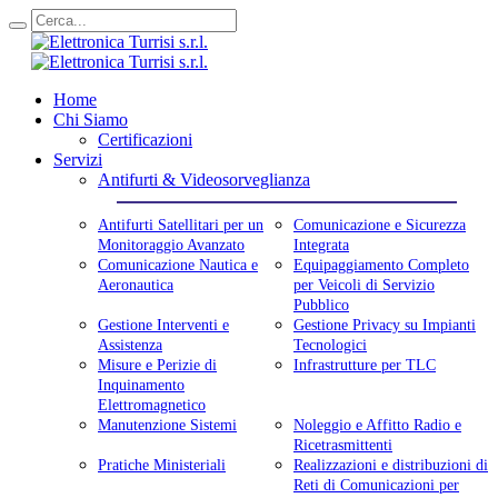
Home
Chi Siamo
Certificazioni
Servizi
Antifurti & Videosorveglianza
Antifurti Satellitari per un
Comunicazione e Sicurezza
Monitoraggio Avanzato
Integrata
Comunicazione Nautica e
Equipaggiamento Completo
Aeronautica
per Veicoli di Servizio
Pubblico
Gestione Interventi e
Gestione Privacy su Impianti
Assistenza
Tecnologici
Misure e Perizie di
Infrastrutture per TLC
Inquinamento
Elettromagnetico
Manutenzione Sistemi
Noleggio e Affitto Radio e
Ricetrasmittenti
Pratiche Ministeriali
Realizzazioni e distribuzioni di
Reti di Comunicazioni per