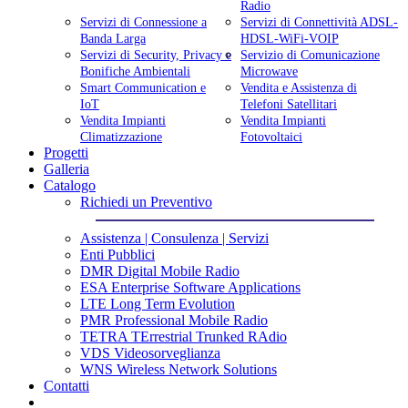
Radio
Servizi di Connessione a
Servizi di Connettività ADSL-
Banda Larga
HDSL-WiFi-VOIP
Servizi di Security, Privacy e
Servizio di Comunicazione
Bonifiche Ambientali
Microwave
Smart Communication e
Vendita e Assistenza di
IoT
Telefoni Satellitari
Vendita Impianti
Vendita Impianti
Climatizzazione
Fotovoltaici
Progetti
Galleria
Catalogo
Richiedi un Preventivo
Assistenza | Consulenza | Servizi
Enti Pubblici
DMR Digital Mobile Radio
ESA Enterprise Software Applications
LTE Long Term Evolution
PMR Professional Mobile Radio
TETRA TErrestrial Trunked RAdio
VDS Videosorveglianza
WNS Wireless Network Solutions
Contatti